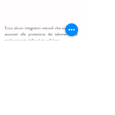
Ecco alcuni integratori naturali che sono stati 
associati alla protezione dei telomeri e al 
miglioramento della salute cellulare:
Astragalo:
 L'Astragalus membranaceus è 
una pianta utilizzata nella medicina 
tradizionale cinese da secoli. È noto per le 
sue proprietà antiossidanti e 
immunostimolanti, che possono aiutare a 
proteggere i telomeri e a promuovere la 
salute cellulare.
Resveratrolo:
 Il resveratrolo è un 
polifenolo presente in diverse piante, tra 
cui l'uva e il mirtillo. È noto per le sue 
potenti proprietà antiossidanti e anti-
infiammatorie, che possono contribuire a 