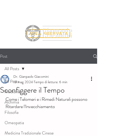
Gianpaolo
AREA RISERVATA
Giacomini
Post
All Posts
Dr. Gianpaolo Giacomini
All Posts
13 mag 2024
Tempo di lettura: 6 min
Sconfiggere il Tempo
Medicina
Come i Telomeri e i Rimedi Naturali possono 
Alchimia
Ritardare l'Invecchiamento
Filosofia
Omeopatia
Medicina Tradizionale Cinese