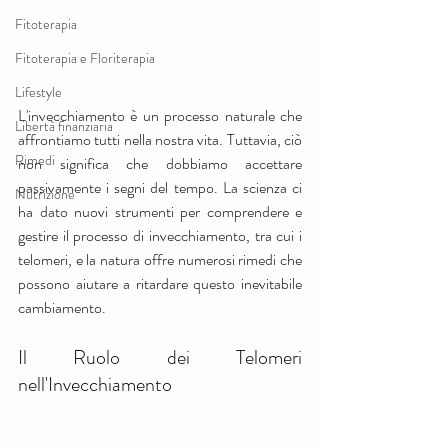
Fitoterapia
Fitoterapia e Floriterapia
Lifestyle
L'invecchiamento è un processo naturale che 
Libertà finanziaria
affrontiamo tutti nella nostra vita. Tuttavia, ciò 
Rimedi
non significa che dobbiamo accettare 
passivamente i segni del tempo. La scienza ci 
Nutrizione
ha dato nuovi strumenti per comprendere e 
gestire il processo di invecchiamento, tra cui i 
telomeri, e la natura offre numerosi rimedi che 
possono aiutare a ritardare questo inevitabile 
cambiamento.
Il Ruolo dei Telomeri 
nell'Invecchiamento