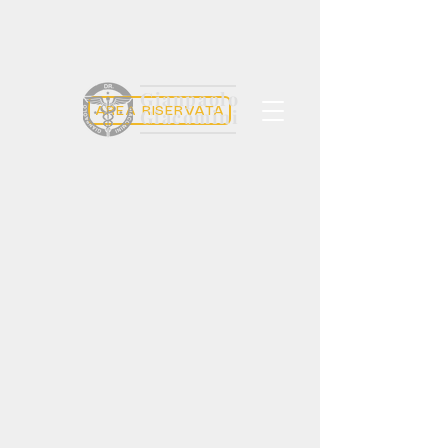
Gianpaolo
AREA RISERVATA
Giacomini