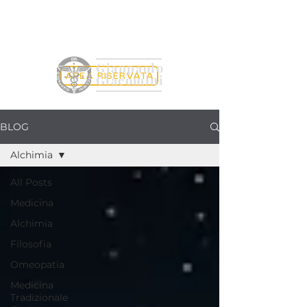
Gianpaolo
AREA RISERVATA
Giacomini
BLOG
Alchimia
All Posts
Medicina
Alchimia
Filosofia
Omeopatia
Medicina
Tradizionale