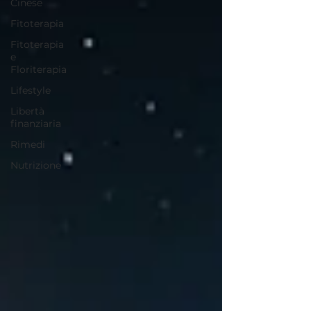
Cinese
Fitoterapia
Fitoterapia
e
Floriterapia
Lifestyle
Libertà
finanziaria
Rimedi
Nutrizione