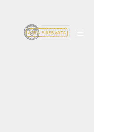
Gianpaolo
AREA RISERVATA
Giacomini