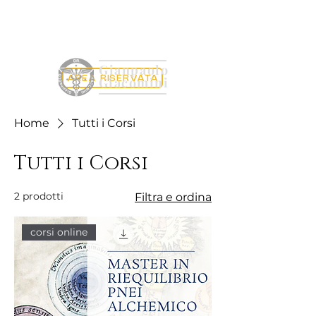
Gianpaolo
AREA RISERVATA
Giacomini
Home
Tutti i Corsi
Tutti i Corsi
2 prodotti
Filtra e ordina
corsi online