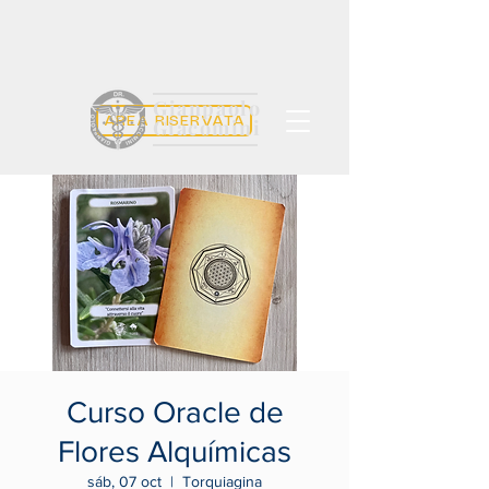
Gianpaolo
AREA RISERVATA
Giacomini
Curso Oracle de
Flores Alquímicas
sáb, 07 oct
  |  
Torquiagina