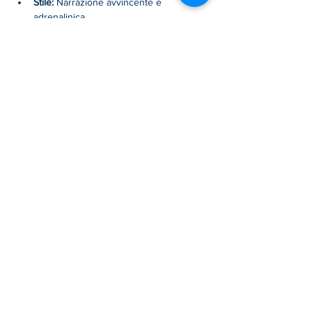
Stile:
 Narrazione avvincente e 
adrenalinica
Mostra di più
Condividi questo evento
PATH Of VALOR
by NeoAtlantis
CONNECT WITH GIANPAOLO GIACOMINI